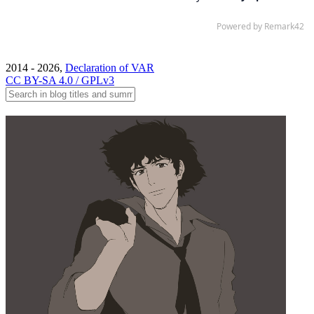
2014 - 2026,
Declaration of VAR
CC BY-SA 4.0 / GPLv3