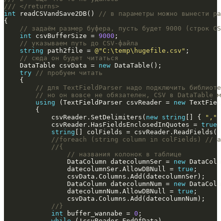
/// </returns>
int
 readCSVandSave2DB() 
// в параметры можно вынести р
// задаём размер буфера, пусть будет 9000 (строк CS
int
 csvBufferSize = 
9000
// указываем путь до CSV-файла
string
 path2file = 
@"C:\temp\hugefile.csv"
// сюда он будет читаться
    DataTable csvData = 
new
try
// пробуем читать
// для TextFieldParser надо подключить библиоте
// но он вовсе не обязателен, CSV в DataTable м
using
 (TextFieldParser csvReader = 
new
            csvReader.SetDelimiters(
new
string
[] { 
","
            csvReader.HasFieldsEnclosedInQuotes = 
true
string
//foreach (string column in colFields) // а
//{
// названия колонок в таблице
                DataColumn datecolumnSer = 
new
 DataColu
                datecolumnSer.AllowDBNull = 
true
                DataColumn datecolumnNum = 
new
 DataColu
                datecolumnNum.AllowDBNull = 
true
//}
int
 buffer_wannabe = 
0
while