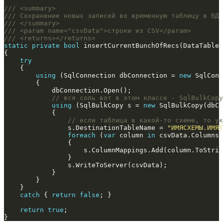
/// <summary>
/// Сохранение новых записей во временную таблицу в БД
/// </summary>
/// <param name="csvData">строки из CSV</param>
/// <returns></returns>
static
private
bool
try
using
 (SqlConnection dbConnection = 
new
 SqlConn
// вся соль вот в этом классе - SqlBulkCopy
using
 (SqlBulkCopy s = 
new
// если таблица в какой-то схеме, то ук
                s.DestinationTableName = 
"ИМЯСХЕМЫ.ИМЯТ
foreach
 (
var
 column 
in
catch
 { 
return
false
return
true
}