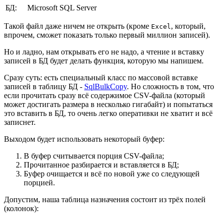
БД:
Microsoft SQL Server
Такой файл даже ничем не открыть (кроме
, который,
Excel
впрочем, сможет показать только первый миллион записей).
Но и ладно, нам открывать его не надо, а чтение и вставку
записей в БД будет делать функция, которую мы напишем.
Сразу суть: есть специальный класс по массовой вставке
записей в таблицу БД -
SqlBulkCopy
. Но сложность в том, что
если прочитать сразу всё содержимое CSV-файла (который
может достигать размера в несколько гигабайт) и попытаться
это вставить в БД, то очень легко оперативки не хватит и всё
записнет.
Выходом будет использовать некоторый буфер:
В буфер считывается порция CSV-файла;
Прочитанное разбирается и вставляется в БД;
Буфер очищается и всё по новой уже со следующей
порцией.
Допустим, наша таблица назначения состоит из трёх полей
(колонок):