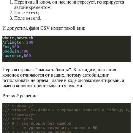
Первичный ключ, он нас не интересует, генерируется
автоинкрементом;
Поле
;
first
Поле
.
second
И допустим, файл CSV имеет такой вид:
Arlington
,
300
Fox
,
900
Goodwin
,
400
Lawrence
,
800
...
Первая строка - “шапка таблицы”. Как видим, названия
колонок отличаются от наших, потому автобиндинг
использовать не будем - далее в коде он закомментирован, а
имена колонок прописываются руками.
Вот моё решение.
/// <summary>
/// Чтение CSV-файла и сохранение записей в таблицу БД
/// </summary>
/// <returns>
/// 0 - всё прошло без ошибок
/// 1 - не удалось сохранить записи в БД
/// 2 - ещё что-то не удалось