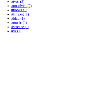
#tvos (2)
#unsolved (2)
#books (1)
#ffmpeg (1)
#ldap (1)
#music (1)
#science (1)
#vr (1)