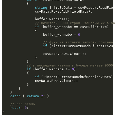
string
// начитали 9000 строк, заносим их в ба
if
                    buffer_wannabe = 
0
// функция вставки записей описана 
if
 (!insertCurrentBunchOfRecs(csvDa
// в последнем чтении в буфере меньше 9000 
if
 (buffer_wannabe != 
0
if
 (!insertCurrentBunchOfRecs(csvData))
catch
 { 
return
2
// всё огонь
return
0