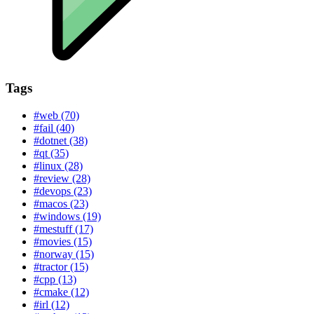
Tags
#web (70)
#fail (40)
#dotnet (38)
#qt (35)
#linux (28)
#review (28)
#devops (23)
#macos (23)
#windows (19)
#mestuff (17)
#movies (15)
#norway (15)
#tractor (15)
#cpp (13)
#cmake (12)
#irl (12)