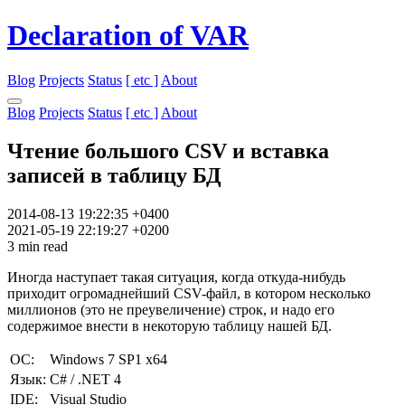
Declaration of VAR
Blog
Projects
Status
[ etc ]
About
Blog
Projects
Status
[ etc ]
About
Чтение большого CSV и вставка
записей в таблицу БД
2014-08-13 19:22:35 +0400
2021-05-19 22:19:27 +0200
3 min read
Иногда наступает такая ситуация, когда откуда-нибудь
приходит огромаднейший CSV-файл, в котором несколько
миллионов (это не преувеличение) строк, и надо его
содержимое внести в некоторую таблицу нашей БД.
ОС:
Windows 7 SP1 x64
Язык:
C# / .NET 4
IDE:
Visual Studio