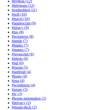
#python (12)
#telegram (12)
#embedded (11)
#soft (10)
#travel (10)
#applescript (9)
#piracy (9)
#ios (8)
#octopress (8)
#apple (7)
#banks (7)
#games (7)
#javascript (6)
#photo (6)
#sql (6)
#russia (5)
#android (4)
#hugo (4)
#usa (4)
#wordpress (4)
#azure (3)
#tv (3)
#home-automation (2)
#privacy (2)
#steam-deck (2)