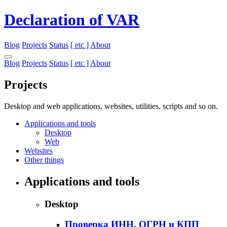
Declaration of VAR
Blog
Projects
Status
[ etc ]
About
Blog
Projects
Status
[ etc ]
About
Projects
Desktop and web applications, websites, utilities, scripts and so on.
Applications and tools
Desktop
Web
Websites
Other things
Applications and tools
Desktop
Проверка ИНН, ОГРН и КПП