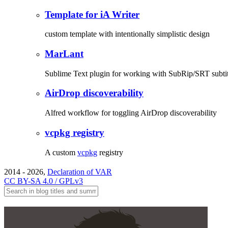
Template for iA Writer
custom template with intentionally simplistic design
MarLant
Sublime Text plugin for working with SubRip/SRT subtit
AirDrop discoverability
Alfred workflow for toggling AirDrop discoverability
vcpkg registry
A custom
vcpkg
registry
2014 - 2026,
Declaration of VAR
CC BY-SA 4.0 / GPLv3