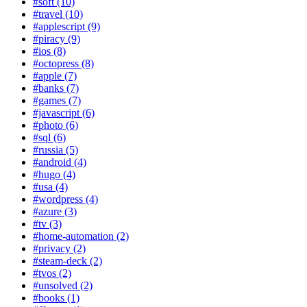
#soft (10)
#travel (10)
#applescript (9)
#piracy (9)
#ios (8)
#octopress (8)
#apple (7)
#banks (7)
#games (7)
#javascript (6)
#photo (6)
#sql (6)
#russia (5)
#android (4)
#hugo (4)
#usa (4)
#wordpress (4)
#azure (3)
#tv (3)
#home-automation (2)
#privacy (2)
#steam-deck (2)
#tvos (2)
#unsolved (2)
#books (1)