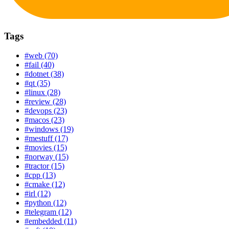
Tags
#web (70)
#fail (40)
#dotnet (38)
#qt (35)
#linux (28)
#review (28)
#devops (23)
#macos (23)
#windows (19)
#mestuff (17)
#movies (15)
#norway (15)
#tractor (15)
#cpp (13)
#cmake (12)
#irl (12)
#python (12)
#telegram (12)
#embedded (11)