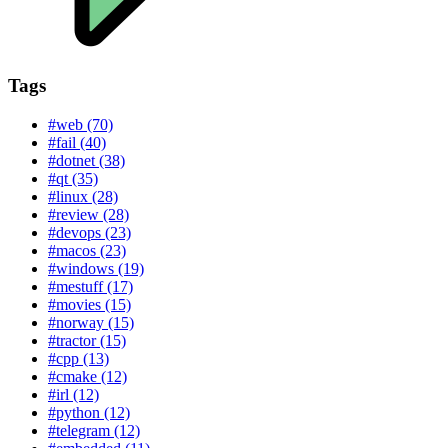
Tags
#web (70)
#fail (40)
#dotnet (38)
#qt (35)
#linux (28)
#review (28)
#devops (23)
#macos (23)
#windows (19)
#mestuff (17)
#movies (15)
#norway (15)
#tractor (15)
#cpp (13)
#cmake (12)
#irl (12)
#python (12)
#telegram (12)