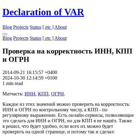
Declaration of VAR
Blog
Projects
Status
[ etc ]
About
Blog
Projects
Status
[ etc ]
About
Проверка на корректность ИНН, КПП
и ОГРН
2014-09-21 16:15:57 +0400
2024-10-30 12:14:59 +0100
1 min read
Матчасть:
ИНН
,
КПП
,
ОГРН
.
Каждое из этих значений можно проверить на корректность:
ИНН и ОГРН по контрольному числу, а КПП - по
регулярному выражению. Есть онлайн-сервисы, позволяющие
это сделать для ИНН и ОГРН, но для КПП я не нашёл. Также
я решил, что будет удобно, если всех их можно будет
проверить на одной странице, и потому так и сделал: