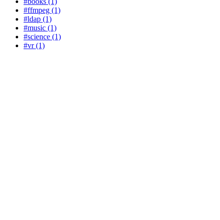
#books (1)
#ffmpeg (1)
#ldap (1)
#music (1)
#science (1)
#vr (1)