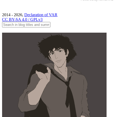
2014 - 2026,
Declaration of VAR
CC BY-SA 4.0 / GPLv3