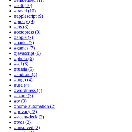
#embedded (11)
#soft (10)
#travel (10)
#applescript (9)
#piracy (9)
#ios (8)
#octopress (8)
#apple (7)
#banks (7)
#games (7)
#javascript (6)
#photo (6)
#sql (6)
#russia (5)
#android (4)
#hugo (4)
#usa (4)
#wordpress (4)
#azure (3)
#tv (3)
#home-automation (2)
#privacy (2)
#steam-deck (2)
#tvos (2)
#unsolved (2)