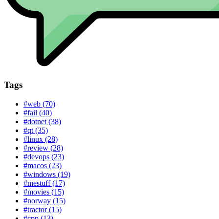
Tags
#web (70)
#fail (40)
#dotnet (38)
#qt (35)
#linux (28)
#review (28)
#devops (23)
#macos (23)
#windows (19)
#mestuff (17)
#movies (15)
#norway (15)
#tractor (15)
#cpp (13)