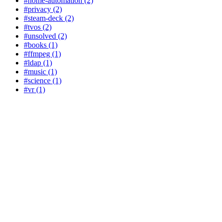
#home-automation (2)
#privacy (2)
#steam-deck (2)
#tvos (2)
#unsolved (2)
#books (1)
#ffmpeg (1)
#ldap (1)
#music (1)
#science (1)
#vr (1)