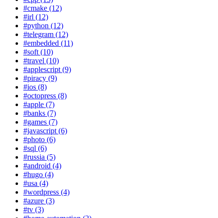
#cmake (12)
#irl (12)
#python (12)
#telegram (12)
#embedded (11)
#soft (10)
#travel (10)
#applescript (9)
#piracy (9)
#ios (8)
#octopress (8)
#apple (7)
#banks (7)
#games (7)
#javascript (6)
#photo (6)
#sql (6)
#russia (5)
#android (4)
#hugo (4)
#usa (4)
#wordpress (4)
#azure (3)
#tv (3)