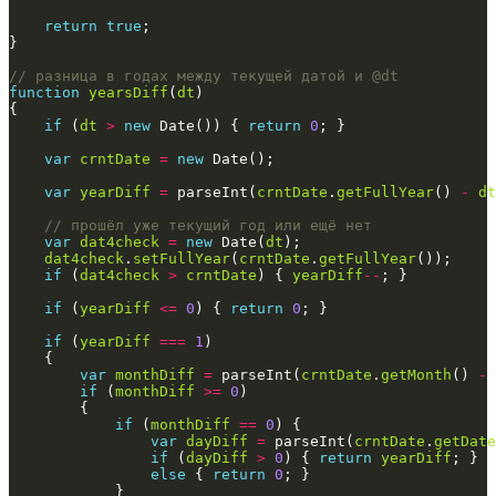
return
true
function
yearsDiff
(
dt
if
 (
dt
>
new
 Date()) { 
return
0
var
crntDate
=
new
var
yearDiff
=
 parseInt(
crntDate
.
getFullYear
() 
-
dt
var
dat4check
=
new
 Date(
dt
dat4check
.
setFullYear
(
crntDate
.
getFullYear
if
 (
dat4check
>
crntDate
) { 
yearDiff
--
if
 (
yearDiff
<=
0
) { 
return
0
if
 (
yearDiff
===
1
var
monthDiff
=
 parseInt(
crntDate
.
getMonth
() 
-
if
 (
monthDiff
>=
0
if
 (
monthDiff
==
0
var
dayDiff
=
 parseInt(
crntDate
.
getDate
if
 (
dayDiff
>
0
) { 
return
yearDiff
else
 { 
return
0