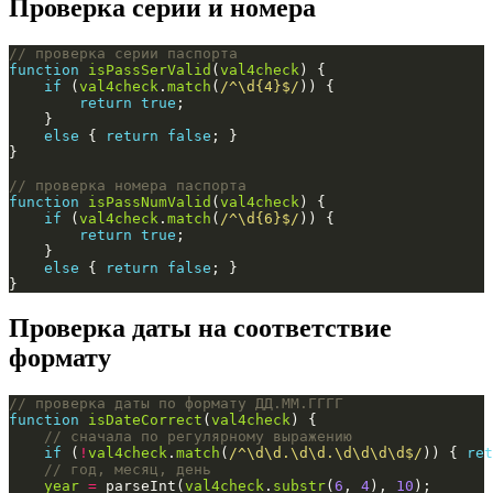
Проверка серии и номера
function
isPassSerValid
(
val4check
if
 (
val4check
.
match
(
/^\d{4}$/
return
true
else
 { 
return
false
function
isPassNumValid
(
val4check
if
 (
val4check
.
match
(
/^\d{6}$/
return
true
else
 { 
return
false
}
Проверка даты на соответствие
формату
function
isDateCorrect
(
val4check
if
 (
!
val4check
.
match
(
/^\d\d.\d\d.\d\d\d\d$/
)) { 
ret
year
=
 parseInt(
val4check
.
substr
(
6
, 
4
), 
10