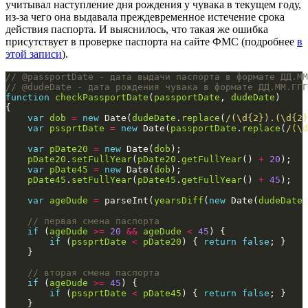
учитывал наступление дня рождения у чувака в текущем году,
из-за чего она выдавала преждевременное истечение срока
действия паспорта. И выяснилось, что такая же ошибка
присутствует в проверке паспорта на сайте ФМС (подробнее
в
этой записи
).
function
checkPassportDate
(
passportDate
, 
dudeDate
var
dob
=
new
 Date(
dudeDate
.
replace
(
/(\d{2}).(\d{2}
var
pssprtDate
=
new
 Date(
passportDate
.
replace
(
/(\d
var
pDate20
=
new
 Date(
dob
pDate20
.
setFullYear
(
pDate20
.
getFullYear
() 
+
20
var
pDate45
=
new
 Date(
dob
pDate45
.
setFullYear
(
pDate45
.
getFullYear
() 
+
45
var
ageDude
=
 parseInt(
yearsDiff
(
new
 Date(
dudeDate
.
if
 (
ageDude
>=
20
&&
ageDude
<
45
if
 (
pssprtDate
<
pDate20
) { 
return
false
if
 (
ageDude
>=
45
if
 (
pssprtDate
<
pDate45
) { 
return
false