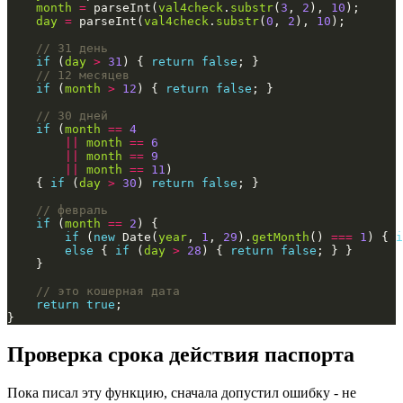
month
=
 parseInt(
val4check
.
substr
(
3
, 
2
), 
10
day
=
 parseInt(
val4check
.
substr
(
0
, 
2
), 
10
if
 (
day
>
31
) { 
return
false
if
 (
month
>
12
) { 
return
false
if
 (
month
==
4
||
month
==
6
||
month
==
9
||
month
==
11
    { 
if
 (
day
>
30
) 
return
false
if
 (
month
==
2
if
 (
new
 Date(
year
, 
1
, 
29
).
getMonth
() 
===
1
) { 
i
else
 { 
if
 (
day
>
28
) { 
return
false
return
true
}
Проверка срока действия паспорта
Пока писал эту функцию, сначала допустил ошибку - не