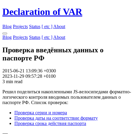
Declaration of VAR
Blog
Projects
Status
[ etc ]
About
Blog
Projects
Status
[ etc ]
About
Проверка введённых данных о
паспорте РФ
2015-06-21 13:09:36 +0300
2023-11-29 09:57:28 +0100
3 min read
Решил поделиться накопленными JS-велосипедами форматно-
логического контроля вводимых пользователем данных о
паспорте РФ. Список проверок:
Проверка серии и номера
Проверка даты на соответствие формату
Проверка срока действия паспорта