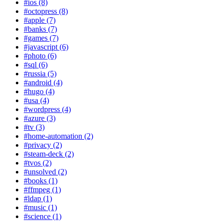
#ios (8)
#octopress (8)
#apple (7)
#banks (7)
#games (7)
#javascript (6)
#photo (6)
#sql (6)
#russia (5)
#android (4)
#hugo (4)
#usa (4)
#wordpress (4)
#azure (3)
#tv (3)
#home-automation (2)
#privacy (2)
#steam-deck (2)
#tvos (2)
#unsolved (2)
#books (1)
#ffmpeg (1)
#ldap (1)
#music (1)
#science (1)