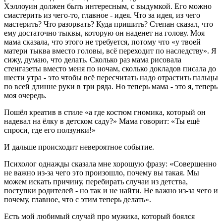
Хэллоуин должен быть интересным, с выдумкой. Его можно
смастерить из чего-то, главное - идея. Что за идея, из чего
мастерить? Что разорвать? Куда пришить? Степан сказал, что
ему достаточно тыквы, которую он наденет на голову. Моя
мама сказала, что этого не требуется, потому что «у твоей
матери тыква вместо головы, всё переходит по наследству». Я
сижу, думаю, что делать. Сколько раз мама рисовала
стенгазеты вместо меня по ночам, сколько докладов писала до
шести утра - это чтобы всё пересчитать надо отрастить пальцы
по всей длинне руки в три ряда. Но теперь мама - это я, теперь
моя очередь.
Пошёл креатив в стиле «а где костюм гномика, который он
надевал на ёлку в детском саду?» Мама говорит: «Ты ещё
спроси, где его ползунки!»
И дальше происходит невероятное событие.
Психолог однажды сказала мне хорошую фразу: «Совершенно
не важно из-за чего это произошло, почему вы такая. Мы
можем искать причину, перебирать случаи из детства,
поступки родителей - но так и не найти. Не важно из-за чего и
почему, главное, что с этим теперь делать».
Есть мой любимый случай про мужика, который боялся