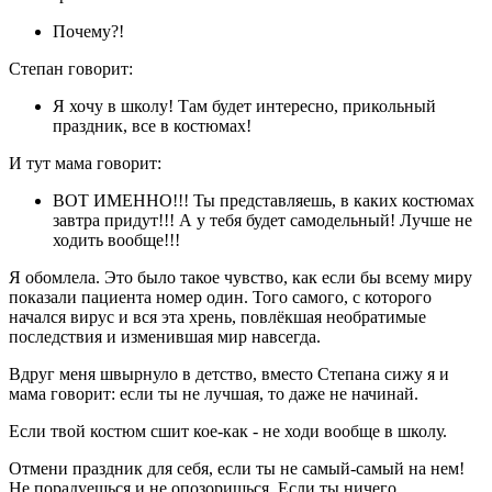
Почему?!
Степан говорит:
Я хочу в школу! Там будет интересно, прикольный
праздник, все в костюмах!
И тут мама говорит:
ВОТ ИМЕННО!!! Ты представляешь, в каких костюмах
завтра придут!!! А у тебя будет самодельный! Лучше не
ходить вообще!!!
Я обомлела. Это было такое чувство, как если бы всему миру
показали пациента номер один. Того самого, с которого
начался вирус и вся эта хрень, повлёкшая необратимые
последствия и изменившая мир навсегда.
Вдруг меня швырнуло в детство, вместо Степана сижу я и
мама говорит: если ты не лучшая, то даже не начинай.
Если твой костюм сшит кое-как - не ходи вообще в школу.
Отмени праздник для себя, если ты не самый-самый на нем!
Не порадуешься и не опозоришься. Если ты ничего