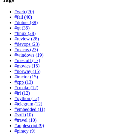
#web (70)
#fail (40)
#dotnet (38)
#qt (35)
#linux (28)
#review (28)
#devops (23)
#macos (23)
#windows (19)
#mestuff (17)
#movies (15)
#norway (15)
#tractor (15)
#cpp (13)
#cmake (12)
#irl (12)
#python (12)
#telegram (12)
#embedded (11)
#soft (10)
#travel (10)
#applescript (9)
#piracy (9)