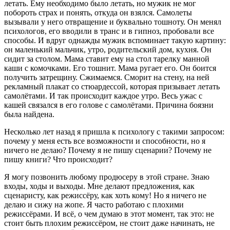
летать. Ему необходимо было летать, но мужик не мог
побороть страх и понять, откуда он взялся. Самолеты
вызывали у него отвращение и буквально тошноту. Он менял
психологов, его вводили в транс и в гипноз, пробовали все
способы. И вдруг однажды мужик вспоминает такую картину:
он маленький мальчик, утро, родительский дом, кухня. Он
сидит за столом. Мама ставит ему на стол тарелку манной
каши с комочками. Его тошнит. Мама ругает его. Он боится
получить затрещину. Сжимаемся. Сморит на стену, на ней
рекламный плакат со стюардессой, которая призывает летать
самолётами. И так происходит каждое утро. Весь ужас с
кашей связался в его голове с самолётами. Причина боязни
была найдена.
Несколько лет назад я пришла к психологу с такими запросом:
почему у меня есть все возможности и способности, но я
ничего не делаю? Почему я не пишу сценарии? Почему не
пишу книги? Что происходит?
Я могу позвонить любому продюсеру в этой стране. Знаю
входы, ходы и выходы. Мне делают предложения, как
сценаристу, как режиссёру, как хоть кому! Но я ничего не
делаю и сижу на жопе. Я часто работаю с плохими
режиссёрами. И всё, о чем думаю в этот момент, так это: не
стоит быть плохим режиссёром, не стоит даже начинать, не