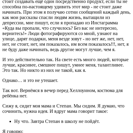
стоит создавать ещё один посредственно продукт, если ты не
способна по-настоящему удивить этот мир - не стоит даже
начинать. При этом я получаю сотни сообщений каждый день,
как мои рассказы спасли людям жизнь, вытащили из
депрессии, мне пишут, если я пропадаю из Инстаграмма
«Куда вы пропали, что случилось? Без вас не интересно,
вернитесь!» Люди фотографируются со мной, узнают на
улице, дарят подарки, меня везде зовут - но нет же, нет, нет,
нет, не стоит, нет, им показалось, им всем показалось!!!, нет, я
не буду даже начинать, ведь другие могут лучше, чем я.
И это действительно так. На свете есть много людей, которые
лучше, красивее, смешнее пишут, умнее меня, талантливее.
Это так. Но никто из них не такой, как я.
Однако… и это не утешает.
Так вот. Вернёмся в вечер перед Хеллоуином, костюма для
ребёнка нет.
Сижу я, сидит моя мама и Степан. Мы сидим. Я думаю, что
сочинить, нужна идея. И вдруг мама говорит такое:
Ну что. Завтра Степан в школу не пойдёт.
Я говорю: