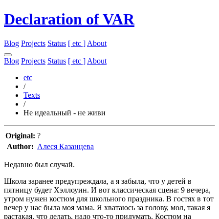
Declaration of VAR
Blog
Projects
Status
[ etc ]
About
Blog
Projects
Status
[ etc ]
About
etc
/
Texts
/
Не идеальный - не живи
Original:
?
Author:
Алеся Казанцева
Недавно был случай.
Школа заранее предупреждала, а я забыла, что у детей в
пятницу будет Хэллоуин. И вот классическая сцена: 9 вечера,
утром нужен костюм для школьного праздника. В гостях в тот
вечер у нас была моя мама. Я хватаюсь за голову, мол, такая я
растакая, что делать, надо что-то придумать. Костюм на