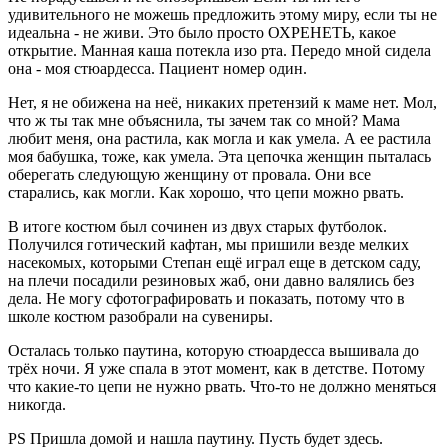
удивительного не можешь предложить этому миру, если ты не
идеальна - не живи. Это было просто ОХРЕНЕТЬ, какое
открытие. Манная каша потекла изо рта. Передо мной сидела
она - моя стюардесса. Пациент номер один.
Нет, я не обижена на неё, никаких претензий к маме нет. Мол,
что ж ты так мне объяснила, ты зачем так со мной? Мама
любит меня, она растила, как могла и как умела. А ее растила
моя бабушка, тоже, как умела. Эта цепочка женщин пыталась
оберегать следующую женщину от провала. Они все
старались, как могли. Как хорошо, что цепи можно рвать.
В итоге костюм был сочинен из двух старых футболок.
Получился готический кафтан, мы пришили везде мелких
насекомых, которыми Степан ещё играл еще в детском саду,
на плечи посадили резиновых жаб, они давно валялись без
дела. Не могу сфотографировать и показать, потому что в
школе костюм разобрали на сувениры.
Осталась только паутина, которую стюардесса вышивала до
трёх ночи. Я уже спала в этот момент, как в детстве. Потому
что какие-то цепи не нужно рвать. Что-то не должно меняться
никогда.
PS Пришла домой и нашла паутину. Пусть будет здесь.