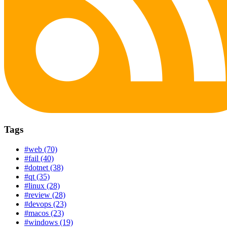
Tags
#web (70)
#fail (40)
#dotnet (38)
#qt (35)
#linux (28)
#review (28)
#devops (23)
#macos (23)
#windows (19)