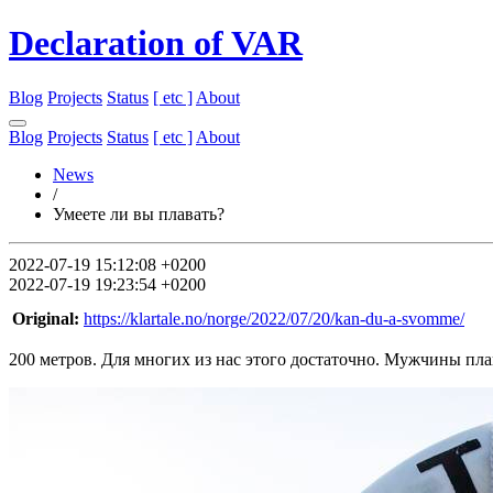
Declaration of VAR
Blog
Projects
Status
[ etc ]
About
Blog
Projects
Status
[ etc ]
About
News
/
Умеете ли вы плавать?
2022-07-19 15:12:08 +0200
2022-07-19 19:23:54 +0200
Original:
https://klartale.no/norge/2022/07/20/kan-du-a-svomme/
200 метров. Для многих из нас этого достаточно. Мужчины пла