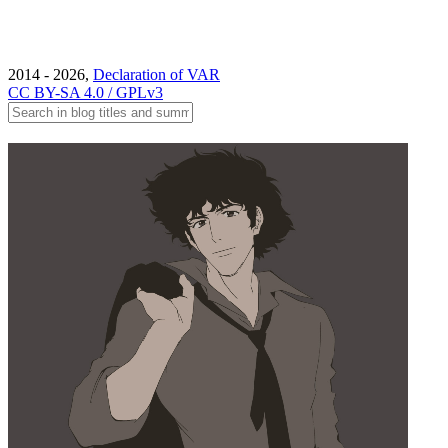
2014 - 2026,
Declaration of VAR
CC BY-SA 4.0 / GPLv3