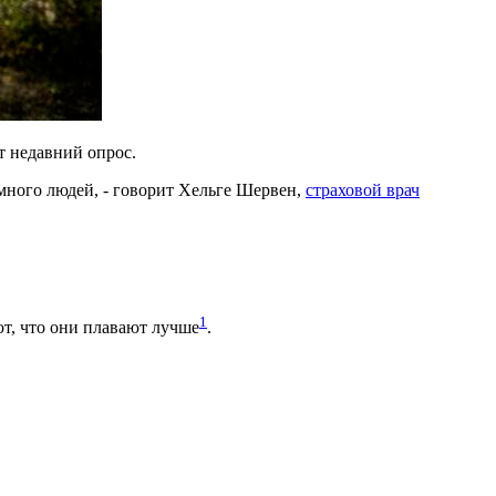
т недавний опрос.
 много людей, - говорит Хельге Шервен,
страховой врач
1
ют, что они плавают лучше
.