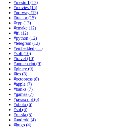
#mestuff (17)
#movies (15)
#norway (15)
#tractor (15)
#cpp (13)
#cmake (12)
#irl (12)
#python (12)
#telegram (12)
#embedded (11)
#soft (10)
#travel (10)
#applescript (9)
#piracy (9)
#ios (8)
#octopress (8)
#apple (7)
#banks (7)
#games (7)
#javascript (6)
#photo (6)
#sql (6)
#russia (5)
#android (4)
#hugo (4)