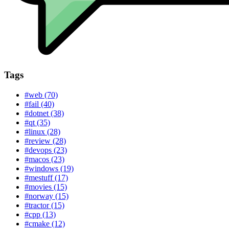
Tags
#web (70)
#fail (40)
#dotnet (38)
#qt (35)
#linux (28)
#review (28)
#devops (23)
#macos (23)
#windows (19)
#mestuff (17)
#movies (15)
#norway (15)
#tractor (15)
#cpp (13)
#cmake (12)