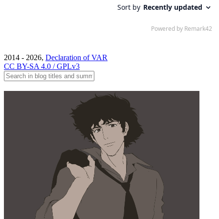
2014 - 2026,
Declaration of VAR
CC BY-SA 4.0 / GPLv3