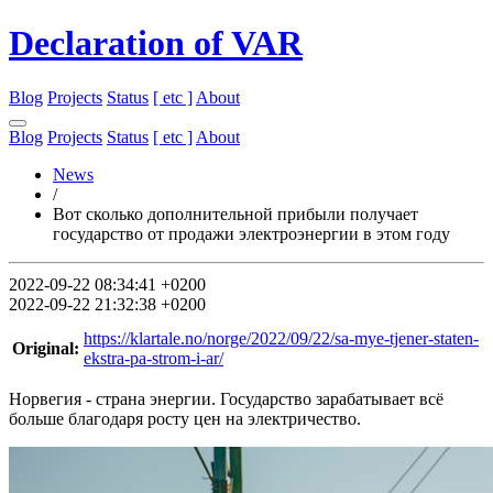
Declaration of VAR
Blog
Projects
Status
[ etc ]
About
Blog
Projects
Status
[ etc ]
About
News
/
Вот сколько дополнительной прибыли получает
государство от продажи электроэнергии в этом году
2022-09-22 08:34:41 +0200
2022-09-22 21:32:38 +0200
https://klartale.no/norge/2022/09/22/sa-mye-tjener-staten-
Original:
ekstra-pa-strom-i-ar/
Норвегия - страна энергии. Государство зарабатывает всё
больше благодаря росту цен на электричество.