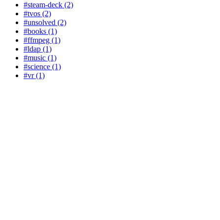
#steam-deck (2)
#tvos (2)
#unsolved (2)
#books (1)
#ffmpeg (1)
#ldap (1)
#music (1)
#science (1)
#vr (1)