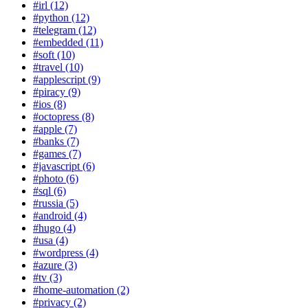
#irl (12)
#python (12)
#telegram (12)
#embedded (11)
#soft (10)
#travel (10)
#applescript (9)
#piracy (9)
#ios (8)
#octopress (8)
#apple (7)
#banks (7)
#games (7)
#javascript (6)
#photo (6)
#sql (6)
#russia (5)
#android (4)
#hugo (4)
#usa (4)
#wordpress (4)
#azure (3)
#tv (3)
#home-automation (2)
#privacy (2)