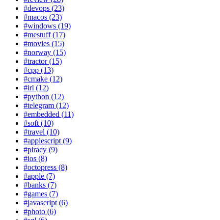
#devops (23)
#macos (23)
#windows (19)
#mestuff (17)
#movies (15)
#norway (15)
#tractor (15)
#cpp (13)
#cmake (12)
#irl (12)
#python (12)
#telegram (12)
#embedded (11)
#soft (10)
#travel (10)
#applescript (9)
#piracy (9)
#ios (8)
#octopress (8)
#apple (7)
#banks (7)
#games (7)
#javascript (6)
#photo (6)