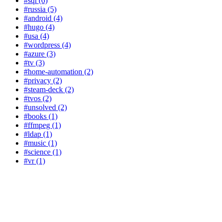
#sql (6)
#russia (5)
#android (4)
#hugo (4)
#usa (4)
#wordpress (4)
#azure (3)
#tv (3)
#home-automation (2)
#privacy (2)
#steam-deck (2)
#tvos (2)
#unsolved (2)
#books (1)
#ffmpeg (1)
#ldap (1)
#music (1)
#science (1)
#vr (1)