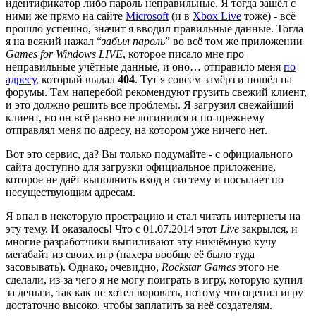
идентификатор либо пароль неправильные. Я тогда зашёл с
ними же прямо на сайте
Microsoft
(и в
Xbox Live
тоже) - всё
прошло успешно, значит я вводил правильные данные. Тогда
я на всякий нажал “
забыл пароль
” во всё том же приложении
Games for Windows LIVE
, которое писало мне про
неправильные учётные данные, и оно… отправило меня
по
адресу
, который выдал
404
. Тут я совсем замёрз и пошёл на
форумы. Там наперебой рекомендуют грузить свежий клиент,
и это должно решить все проблемы. Я загрузил свежайший
клиент, но он всё равно не логинился и по-прежнему
отправлял меня по адресу, на котором уже ничего нет.
Вот это сервис, да? Вы только подумайте - с официального
сайта доступно для загрузки официальное приложение,
которое не даёт выполнить вход в систему и посылает по
несуществующим адресам.
Я впал в некоторую прострацию и стал читать интернеты на
эту тему. И оказалось! Что с 01.07.2014 этот
Live
закрылся, и
многие разработчики выпиливают эту никчёмную кучу
мегабайт из своих игр (нахера вообще её было туда
засовывать). Однако, очевидно,
Rockstar Games
этого не
сделали, из-за чего я не могу поиграть в игру, которую купил
за деньги, так как не хотел воровать, потому что оценил игру
достаточно высоко, чтобы заплатить за неё создателям.