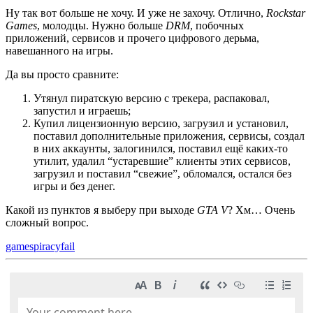
Ну так вот больше не хочу. И уже не захочу. Отлично,
Rockstar
Games
, молодцы. Нужно больше
DRM
, побочных
приложений, сервисов и прочего цифрового дерьма,
навешанного на игры.
Да вы просто сравните:
Утянул пиратскую версию с трекера, распаковал,
запустил и играешь;
Купил лицензионную версию, загрузил и установил,
поставил дополнительные приложения, сервисы, создал
в них аккаунты, залогинился, поставил ещё каких-то
утилит, удалил “устаревшие” клиенты этих сервисов,
загрузил и поставил “свежие”, обломался, остался без
игры и без денег.
Какой из пунктов я выберу при выходе
GTA V
? Хм… Очень
сложный вопрос.
games
piracy
fail