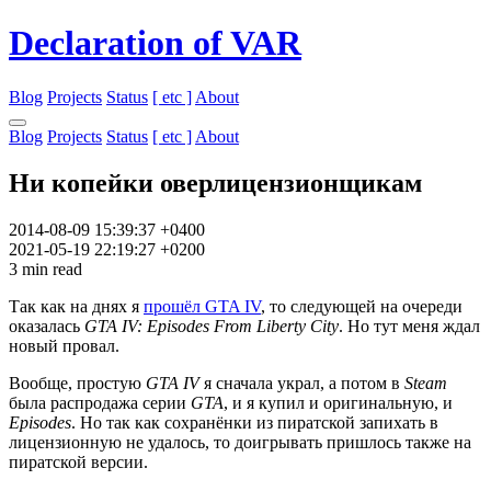
Declaration of VAR
Blog
Projects
Status
[ etc ]
About
Blog
Projects
Status
[ etc ]
About
Ни копейки оверлицензионщикам
2014-08-09 15:39:37 +0400
2021-05-19 22:19:27 +0200
3 min read
Так как на днях я
прошёл GTA IV
, то следующей на очереди
оказалась
GTA IV: Episodes From Liberty City
. Но тут меня ждал
новый провал.
Вообще, простую
GTA IV
я сначала украл, а потом в
Steam
была распродажа серии
GTA
, и я купил и оригинальную, и
Episodes
. Но так как сохранёнки из пиратской запихать в
лицензионную не удалось, то доигрывать пришлось также на
пиратской версии.