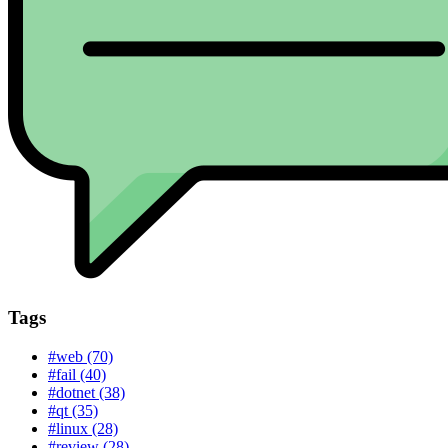
Tags
#web (70)
#fail (40)
#dotnet (38)
#qt (35)
#linux (28)
#review (28)