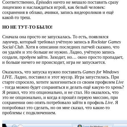
Соответственно,
Episodes
ничто не мешало поставить сразу
лицензию и наслаждаться игрой, как белый человек:
сохранения в облако, ачивки, запись видеороликов и ещё
какой-то треш.
НО НЕ ТУТ-ТО БЫЛО!
Сначала она просто не запускалась. То есть, появлялся
лаунчер, который требовал учётную запись в
Rockstar Games
Social Club
. Хотя в описании последних патчей сказано, что
он удалён и это больше не нужно. Ладно, учётную запись
создали, пробуем зайти. Заходит, но… окно просто пропадает,
и больше ничего не происходит, игра не запускается.
Оказалось, что запуска нужно поставить
Games for Windows
LIVE
. Ладно, поставил и этот мусор. Игра запустилась. При
старте спросило, хотите залогиниться со своим профилем
Live
- тогда можно будет сохраняться и делать ещё какую-то хрень?
Я решил, что это опционально, и не стал. Но оказалось, что
это не опционально, и когда я прошёл первую миссию, при
сохранении оно опять потребовало зайти в профиль
Live
. Я
попробовал это сделать, но он мне сказал, что какие-то
проблемы с подключением.