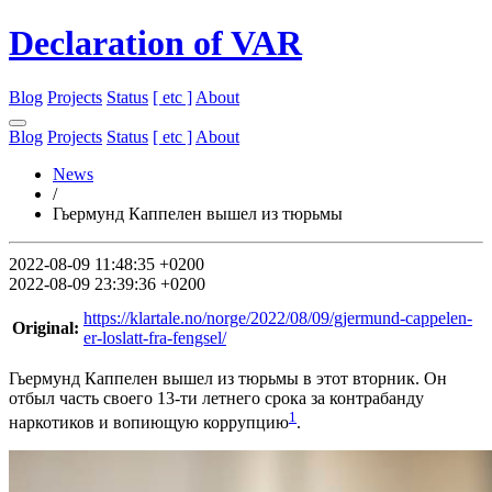
Declaration of VAR
Blog
Projects
Status
[ etc ]
About
Blog
Projects
Status
[ etc ]
About
News
/
Гьермунд Каппелен вышел из тюрьмы
2022-08-09 11:48:35 +0200
2022-08-09 23:39:36 +0200
https://klartale.no/norge/2022/08/09/gjermund-cappelen-
Original:
er-loslatt-fra-fengsel/
Гьермунд Каппелен вышел из тюрьмы в этот вторник. Он
отбыл часть своего 13-ти летнего срока за контрабанду
1
наркотиков и вопиющую коррупцию
.