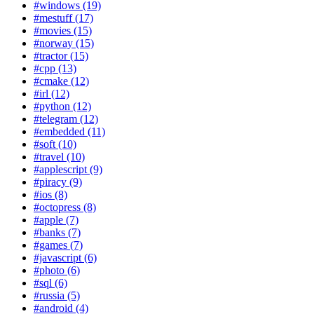
#windows (19)
#mestuff (17)
#movies (15)
#norway (15)
#tractor (15)
#cpp (13)
#cmake (12)
#irl (12)
#python (12)
#telegram (12)
#embedded (11)
#soft (10)
#travel (10)
#applescript (9)
#piracy (9)
#ios (8)
#octopress (8)
#apple (7)
#banks (7)
#games (7)
#javascript (6)
#photo (6)
#sql (6)
#russia (5)
#android (4)