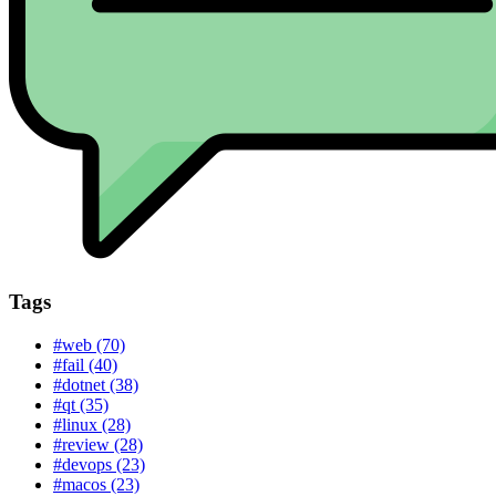
Tags
#web (70)
#fail (40)
#dotnet (38)
#qt (35)
#linux (28)
#review (28)
#devops (23)
#macos (23)