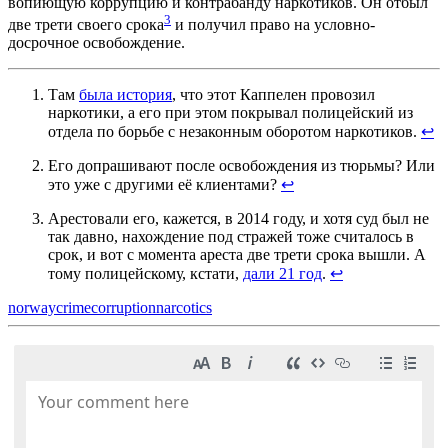
вопиющую коррупцию и контрабанду наркотиков. Он отбыл
3
две трети своего срока
и получил право на условно-
досрочное освобождение.
Там
была история
, что этот Каппелен провозил
наркотики, а его при этом покрывал полицейский из
отдела по борьбе с незаконным оборотом наркотиков.
↩︎
Его допрашивают после освобождения из тюрьмы? Или
это уже с другими её клиентами?
↩︎
Арестовали его, кажется, в 2014 году, и хотя суд был не
так давно, нахождение под стражей тоже считалось в
срок, и вот с момента ареста две трети срока вышли. А
тому полицейскому, кстати,
дали 21 год
.
↩︎
norway
crime
corruption
narcotics