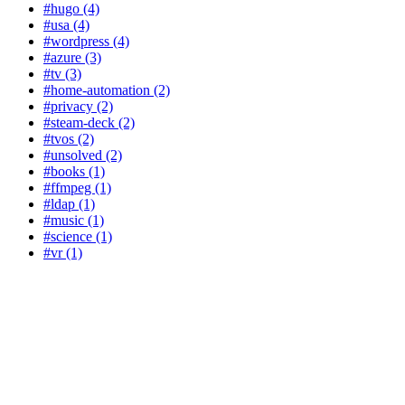
#hugo (4)
#usa (4)
#wordpress (4)
#azure (3)
#tv (3)
#home-automation (2)
#privacy (2)
#steam-deck (2)
#tvos (2)
#unsolved (2)
#books (1)
#ffmpeg (1)
#ldap (1)
#music (1)
#science (1)
#vr (1)