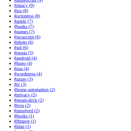
#applescript (9)
#piracy (9)
#ios (8)
#octopress (8)
#apple (7)
#banks (7)
#games (7)
#javascript (6)
#photo (6)
#sql (6)
#russia (5)
#android (4)
#hugo (4)
#usa (4)
#wordpress (4)
#azure (3)
#tv (3)
#home-automation (2)
#privacy (2)
#steam-deck (2)
#tvos (2)
#unsolved (2)
#books (1)
#ffmpeg (1)
#ldap (1)