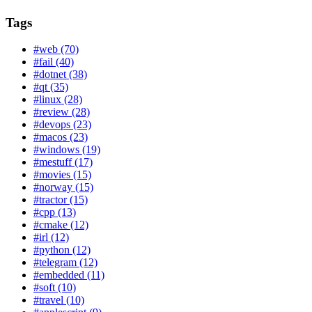
Tags
#web (70)
#fail (40)
#dotnet (38)
#qt (35)
#linux (28)
#review (28)
#devops (23)
#macos (23)
#windows (19)
#mestuff (17)
#movies (15)
#norway (15)
#tractor (15)
#cpp (13)
#cmake (12)
#irl (12)
#python (12)
#telegram (12)
#embedded (11)
#soft (10)
#travel (10)