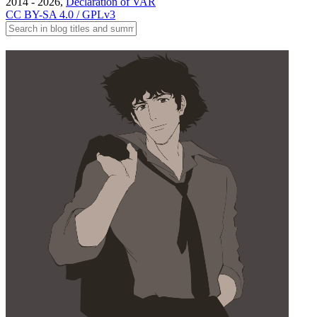
2014 - 2026,
Declaration of VAR
CC BY-SA 4.0 / GPLv3