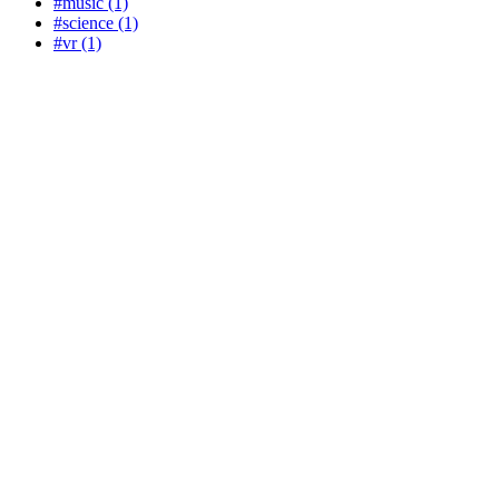
#music (1)
#science (1)
#vr (1)