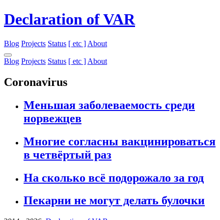
Declaration of VAR
Blog
Projects
Status
[ etc ]
About
Blog
Projects
Status
[ etc ]
About
Coronavirus
Меньшая заболеваемость среди
норвежцев
Многие согласны вакцинироваться
в четвёртый раз
На сколько всё подорожало за год
Пекарни не могут делать булочки