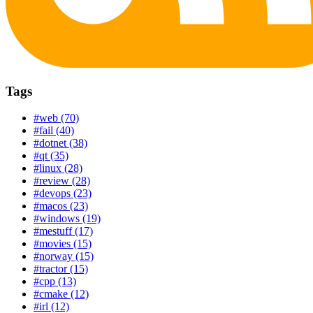
Tags
#web (70)
#fail (40)
#dotnet (38)
#qt (35)
#linux (28)
#review (28)
#devops (23)
#macos (23)
#windows (19)
#mestuff (17)
#movies (15)
#norway (15)
#tractor (15)
#cpp (13)
#cmake (12)
#irl (12)