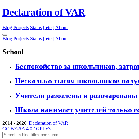
Declaration of VAR
Blog
Projects
Status
[ etc ]
About
Blog
Projects
Status
[ etc ]
About
School
Беспокойство за школьников, затро
Несколько тысяч школьников получ
Учителя разозлены и разочарованы
Школа нанимает учителей только ес
2014 - 2026,
Declaration of VAR
CC BY-SA 4.0 / GPLv3