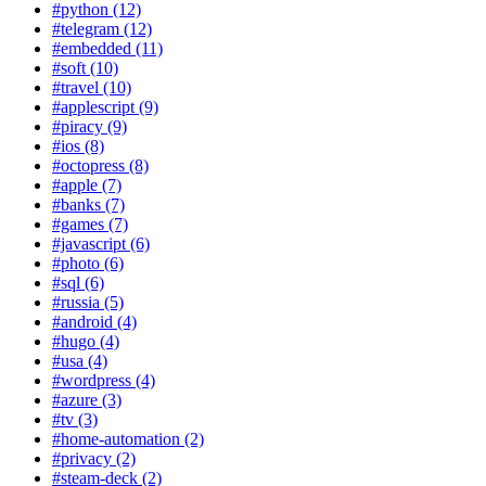
#python (12)
#telegram (12)
#embedded (11)
#soft (10)
#travel (10)
#applescript (9)
#piracy (9)
#ios (8)
#octopress (8)
#apple (7)
#banks (7)
#games (7)
#javascript (6)
#photo (6)
#sql (6)
#russia (5)
#android (4)
#hugo (4)
#usa (4)
#wordpress (4)
#azure (3)
#tv (3)
#home-automation (2)
#privacy (2)
#steam-deck (2)